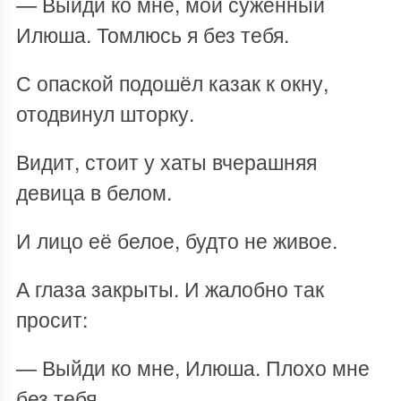
— Выйди ко мне, мой суженный
Илюша. Томлюсь я без тебя.
С опаской подошёл казак к окну,
отодвинул шторку.
Видит, стоит у хаты вчерашняя
девица в белом.
И лицо её белое, будто не живое.
А глаза закрыты. И жалобно так
просит:
— Выйди ко мне, Илюша. Плохо мне
без тебя.