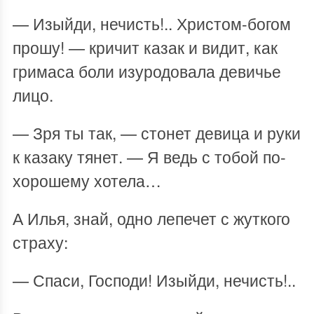
— Изыйди, нечисть!.. Христом-богом
прошу! — кричит казак и видит, как
гримаса боли изуродовала девичье
лицо.
— Зря ты так, — стонет девица и руки
к казаку тянет. — Я ведь с тобой по-
хорошему хотела…
А Илья, знай, одно лепечет с жуткого
страху:
— Спаси, Господи! Изыйди, нечисть!..