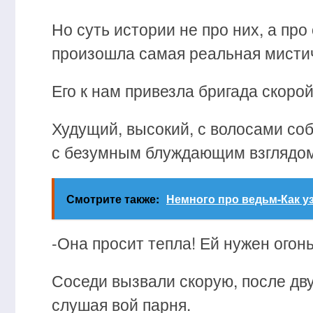
Но суть истории не про них, а про
произошла самая реальная мистич
Его к нам привезла бригада скоро
Худущий, высокий, с волосами со
с безумным блуждающим взглядом
Смотрите также:
Немного про ведьм-Как уз
-Она просит тепла! Ей нужен огонь
Соседи вызвали скорую, после дву
слушая вой парня.