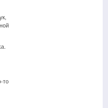
ук,
ьной
ка.
о-то