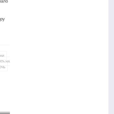
лало
ору
,
ЗНИ
АТЬ НА
ОЧЬ