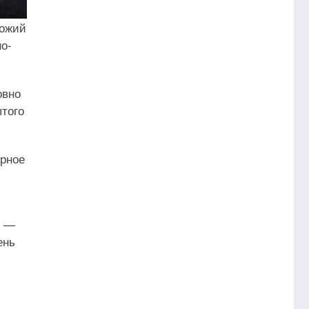
хожий
о-
овно
ытого
ерное
о —
ень