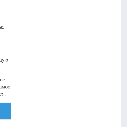
к.
ющую
 нет
самое
ся.