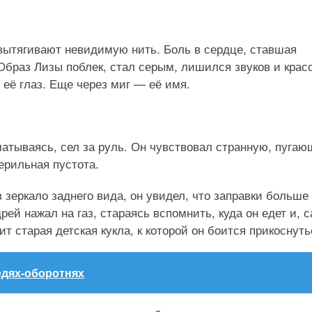
о вытягивают невидимую нить. Боль в сердце, ставшая
 Образ Лизы поблек, стал серым, лишился звуков и красо
 её глаз. Еще через миг — её имя.
шатываясь, сел за руль. Он чувствовал странную, пуга
терильная пустота.
 зеркало заднего вида, он увидел, что заправки больше
рей нажал на газ, стараясь вспомнить, куда он едет и, 
т старая детская кукла, к которой он боится прикоснуть
едях-оборотнях