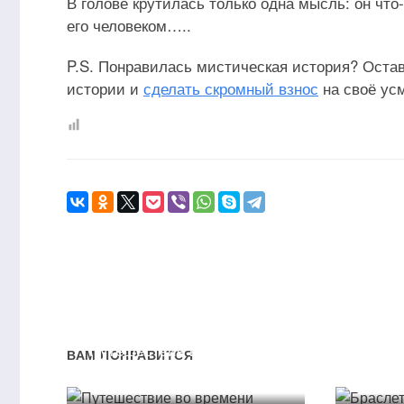
В голове крутилась только одна мысль: он что
его человеком…..
P.S. Понравилась мистическая история? Остав
истории и
сделать скромный взнос
на своё ус
Путешествие во времени
Брасл
ВАМ ПОНРАВИТСЯ
30.06.2026
05.0