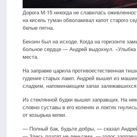
Дорога М-15 никогда не славилась оживленнос
на кисель туман обволакивал капот старого с
белые пятна.
Бензин был на исходе. Когда на горизонте за
больное сердце — Андрей выдохнул. «Улыбка 
места.
На заправке царила противоестественная тиши
гудение старых ламп. Андрей вышел из машины
сладким, напоминающим запах залежавшихся ц
Из стеклянной будки вышел заправщик. На не
словно суставы в его коленях и локтях гнулис
от козырька кепки.
— Полный бак, будьте добры, — сказал Андрей
— Здесь платят не деньгами, — голос заправщ