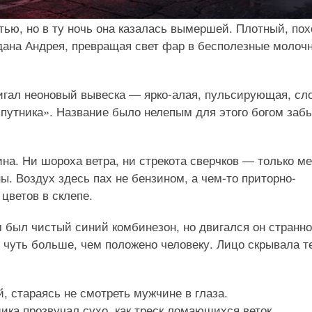
тью, но в ту ночь она казалась вымершей. Плотный, по
едана Андрея, превращая свет фар в бесполезные молочн
мигал неоновый вывеска — ярко-алая, пульсирующая, сл
путника». Название было нелепым для этого богом заб
на. Ни шороха ветра, ни стрекота сверчков — только м
. Воздух здесь пах не бензином, а чем-то приторно-
ветов в склепе.
м был чистый синий комбинезон, но двигался он странн
ь чуть больше, чем положено человеку. Лицо скрывала т
, стараясь не смотреть мужчине в глаза.
ика прозвучал сухо, как треск ломающихся веток.