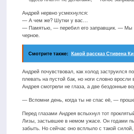
Андрей нервно усмехнулся:
— А чем же? Шутки у вас…
— Памятью, — перебил его заправщик. — Мы б
черное.
Смотрите также:
Какой рассказ Стивена К
Андрей почувствовал, как холод заструился по
плевать на пустой бак, но ноги словно вросли
Андрея смотрели не глаза, а две бездонные в
— Вспомни день, когда ты не спас её, — прош
Перед глазами Андрея вспыхнул тот проклятый 
Лизы, застывшее в немом ужасе. Он годами пы
забыть. Но сейчас оно всплыло с такой силой,