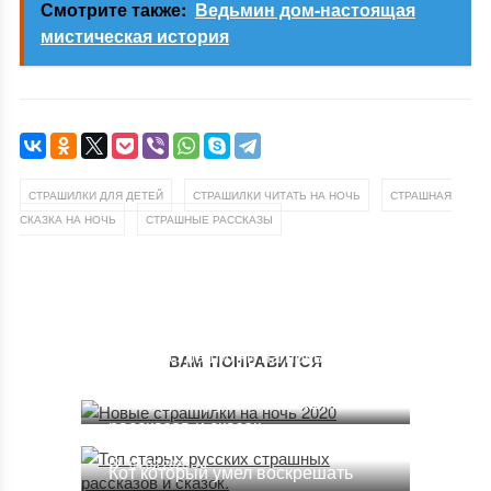
Смотрите также:
Ведьмин дом-настоящая
мистическая история
,
,
СТРАШИЛКИ ДЛЯ ДЕТЕЙ
СТРАШИЛКИ ЧИТАТЬ НА НОЧЬ
СТРАШНАЯ
,
СКАЗКА НА НОЧЬ
СТРАШНЫЕ РАССКАЗЫ
Новые страшилки на ночь 2020
ВАМ ПОНРАВИТСЯ
08.11.2020
Топ старых русских страшных
рассказов и сказок.
04.02.2020
Кот который умел воскрешать