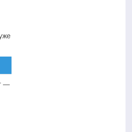
 уже
т —