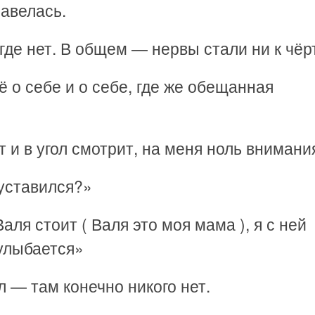
завелась.
где нет. В общем — нервы стали ни к чёр
ё о себе и о себе, где же обещанная
т и в угол смотрит, на меня ноль внимани
уставился?»
ля стоит ( Валя это моя мама ), я с ней
 улыбается»
л — там конечно никого нет.