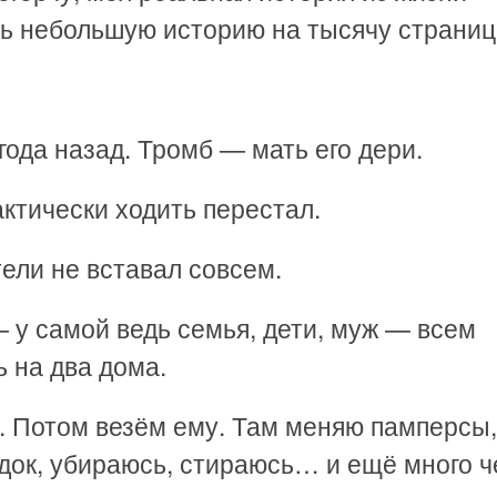
ть небольшую историю на тысячу страниц
ода назад. Тромб — мать его дери.
актически ходить перестал.
тели не вставал совсем.
 у самой ведь семья, дети, муж — всем
ь на два дома.
ю. Потом везём ему. Там меняю памперсы,
док, убираюсь, стираюсь… и ещё много ч