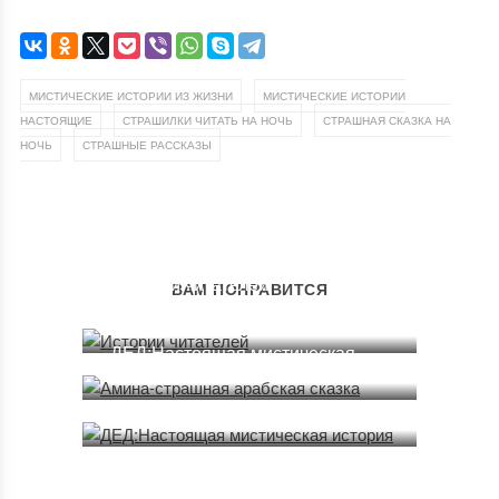
,
МИСТИЧЕСКИЕ ИСТОРИИ ИЗ ЖИЗНИ
МИСТИЧЕСКИЕ ИСТОРИИ
,
,
НАСТОЯЩИЕ
СТРАШИЛКИ ЧИТАТЬ НА НОЧЬ
СТРАШНАЯ СКАЗКА НА
,
НОЧЬ
СТРАШНЫЕ РАССКАЗЫ
Истории читателей
ВАМ ПОНРАВИТСЯ
Амина-страшная арабская
23.01.2021
сказка
ДЕД:Настоящая мистическая
29.06.2020
история
23.03.2020